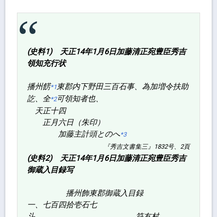
(史料1) 天正14年1月6日加藤清正宛豊臣秀吉
領知充行状
播州餝
東郡内下野田三百石事、為加増令扶助
*1
訖、全
可領知者也、
*2
天正十四
正月六日（朱印）
加藤主計頭とのへ
*3
『秀吉文書集三』1832号、2頁
(史料2) 天正14年1月6日加藤清正宛豊臣秀吉
御蔵入目録写
播州飾東郡御蔵入目録
一、七百四拾壱石七
斗 符友村