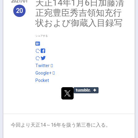
天正14年1月6日加藤清
2021
01
20
正宛豊臣秀吉領知充行
状および御蔵入目録写
シェアする
Twitter
Google+
Pocket
今回より天正14～16年を扱う第三巻に入る。