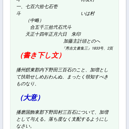
一、七百六拾七石壱
斗 いは村
（中略）
合五千三拾弐石弐斗
天正十四年正月六日 朱印
加藤主計頭とのへ
『秀吉文書集三』1833号、2頁
（書き下し文）
播州餝東郡内下野田三百石のこと、加増とし
て扶助せしめおわんぬ、まったく領知すべき
ものなり、
（大意）
播磨国飾東郡下野田村三百石について、加増
として与える。落ち度なく支配するようにし
なさい。