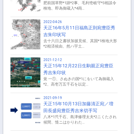
肥前国草野*1跡*2事、毛利壱岐守*3相談令
検地、即為御蔵入*4両…
2022-04-26
天正16年5月11日福島正則宛豊臣秀
吉朱印状写
去十六日之書状加披見候、其国*1検地大形
*2相済候由、然ハ宇土…
2021-12-12
天正15年12月22日生駒親正宛豊臣
秀吉朱印状
覚 一①、さぬきの国*1にをいて為御蔵入
*2、高壱万五千石を以定…
2021-09-19
天正15年10月13日加藤清正宛／増
田長盛宛豊臣秀吉米切手写
八木*1弐千石、島津修理太夫*2ニくたされ
候間、慥ニはかりわた…