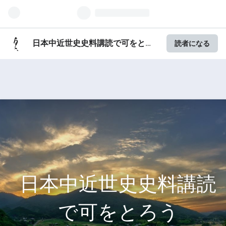
日本中近世史史料講読で可をとろ
読者になる
う
日本中近世史史料講読
で可をとろう