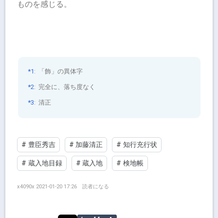
ものを感じる。
*1
:
「飾」の異体字
*2
:
完全に、落ち度なく
*3
:
清正
#
豊臣秀吉
#
加藤清正
#
知行充行状
#
蔵入地目録
#
蔵入地
#
検地帳
x4090x
2021-01-20 17:26
読者になる