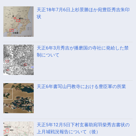
天正18年7月6日上杉景勝ほか宛豊臣秀吉朱印
状
天正6年3月秀吉が播磨国の寺社に発給した禁
制について
天正6年書写山円教寺における豊臣軍の所業
天正5年12月5日下村玄蕃助宛羽柴秀吉書状の
上月城戦況報告について（後）