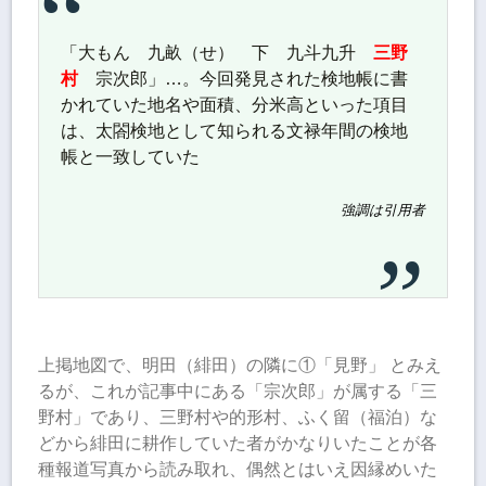
「大もん 九畝（せ） 下 九斗九升
三野
村
宗次郎」…。今回発見された検地帳に書
かれていた地名や面積、分米高といった項目
は、太閤検地として知られる文禄年間の検地
帳と一致していた
強調は引用者
上掲地図で、明田（緋田）の隣に①「見野」 とみえ
るが、これが記事中にある「宗次郎」が属する「三
野村」であり、三野村や的形村、ふく留（福泊）な
どから緋田に耕作していた者がかなりいたことが各
種報道写真から読み取れ、偶然とはいえ因縁めいた