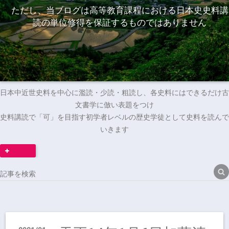
ただし、当ブログは高等教育課程における日本史史料講
読の単位修得を保証するものではありません
日本中近世史料を中心に濫読・少読・粗読し、各史料にはできるだけ古
文書学に倣い表題をつけ
史料講読で「可」を目指す初学者レベルの歴史学徒として史料を読んで
いきます
読者になる